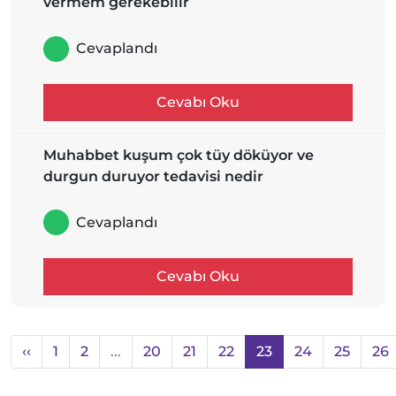
vermem gerekebilir
Cevaplandı
Cevabı Oku
Muhabbet kuşum çok tüy döküyor ve
durgun duruyor tedavisi nedir
Cevaplandı
Cevabı Oku
‹‹
1
2
...
20
21
22
23
24
25
26