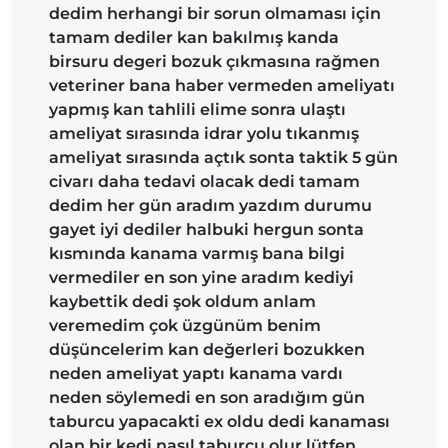
dedim herhangi bir sorun olmaması için
tamam dediler kan bakılmış kanda
birsuru degeri bozuk çıkmasına rağmen
veteriner bana haber vermeden ameliyatı
yapmış kan tahlili elime sonra ulaştı
ameliyat sırasında idrar yolu tıkanmış
ameliyat sırasında açtık sonta taktik 5 gün
civarı daha tedavi olacak dedi tamam
dedim her gün aradım yazdım durumu
gayet iyi dediler halbuki hergun sonta
kısmında kanama varmış bana bilgi
vermediler en son yine aradım kediyi
kaybettik dedi şok oldum anlam
veremedim çok üzgünüm benim
düşüncelerim kan değerleri bozukken
neden ameliyat yaptı kanama vardı
neden söylemedi en son aradığım gün
taburcu yapacakti ex oldu dedi kanaması
olan bir kedi nasıl taburcu olur lütfen