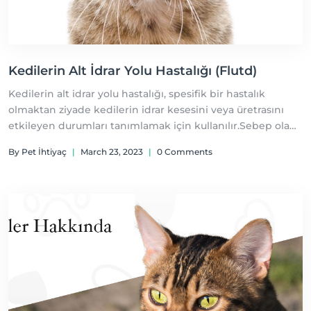
Kedilerin Alt İdrar Yolu Hastalığı (Flutd)
Kedilerin alt idrar yolu hastalığı, spesifik bir hastalık
olmaktan ziyade kedilerin idrar kesesini veya üretrasını
etkileyen durumları tanımlamak için kullanılır.Sebep olan
faktörlerin klinik belirtileri çok benzerdir ve ileri
By Pet İhtiyaç
|
March 23, 2023
|
0 Comments
diagnostik tetkikler yapmadan tam olarak altında yatan
sebebi bulmak bir hayli zordur.