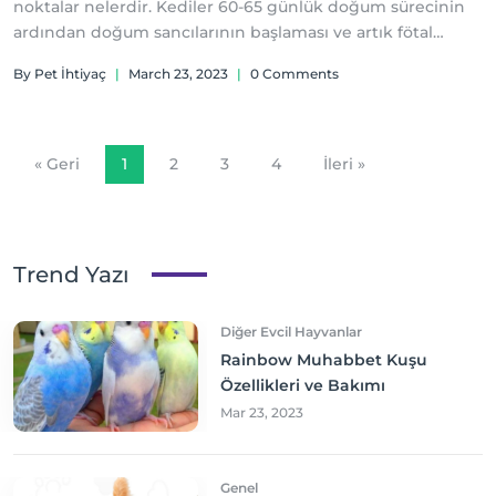
noktalar nelerdir. Kediler 60-65 günlük doğum sürecinin
ardından doğum sancılarının başlaması ve artık fötal
kesenin içerisinde ki besinin kendisine yetmemesi
By Pet İhtiyaç
|
March 23, 2023
|
0 Comments
sonucu doğum gerçekleşir.
« Geri
1
2
3
4
İleri »
Trend Yazı
Diğer Evcil Hayvanlar
Rainbow Muhabbet Kuşu
Özellikleri ve Bakımı
Mar 23, 2023
Genel