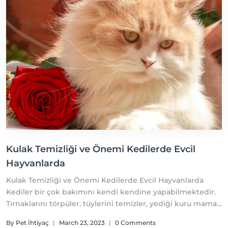
Kulak Temizliği ve Önemi Kedilerde Evcil
Hayvanlarda
Kulak Temizliği ve Önemi Kedilerde Evcil Hayvanlarda
Kediler bir çok bakımını kendi kendine yapabilmektedir.
Tırnaklarını törpüler, tüylerini temizler, yediği kuru mama
ile diş plağı oluşumunu engellerler. Fakat bazı ihtiyaçlarını
By Pet İhtiyaç
|
March 23, 2023
|
0 Comments
kendi kendine karşılayamazlar bunun başında da kulak