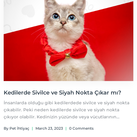
Kedilerde Sivilce ve Siyah Nokta Çıkar mı?
İnsanlarda olduğu gibi kedilerdede sivilce ve siyah nokta
çıkabilir. Peki neden kedilerde sivilce ve siyah nokta
çıkıyor olabilir. Kedinizin yüzünde veya vücutlarının
değişik bölgelerinde sivilceler çıkabilir.
By Pet İhtiyaç
|
March 23, 2023
|
0 Comments