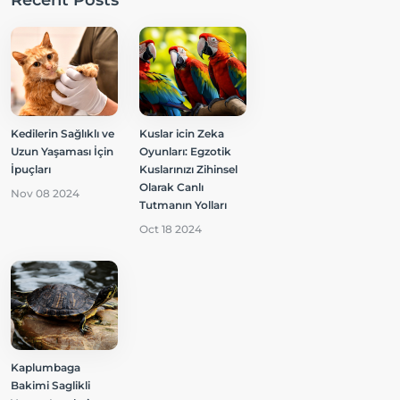
Recent Posts
Kedilerin Sağlıklı ve
Kuslar icin Zeka
Uzun Yaşaması İçin
Oyunları: Egzotik
İpuçları
Kuslarınızı Zihinsel
Olarak Canlı
Nov 08 2024
Tutmanın Yolları
Oct 18 2024
Kaplumbaga
Bakimi Saglikli