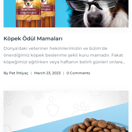
Köpek Ödül Mamaları
Dünya'daki veteriner hekimlerimizin ve bizim'de
önerdiğimiz köpek beslenme şekli kuru mamadır. Fakat
köpeğimizi eğitirken veya haftanın belirli günleri onlara
farklı tadlar ile güzel bir öğün verebilirsiniz, öncelikle
By Pet İhtiyaç
|
March 23, 2023
|
0 Comments
eğitimde kullanılan