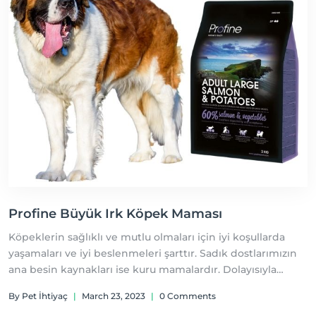
Profine Büyük Irk Köpek Maması
Köpeklerin sağlıklı ve mutlu olmaları için iyi koşullarda
yaşamaları ve iyi beslenmeleri şarttır. Sadık dostlarımızın
ana besin kaynakları ise kuru mamalardır. Dolayısıyla
köpeğiniz için doğru mama seçimi yapmanız onun mutlu
By Pet İhtiyaç
|
March 23, 2023
|
0 Comments
ve huzurlu bir ömür geçirmesinin ve uzun yıllar sizinle