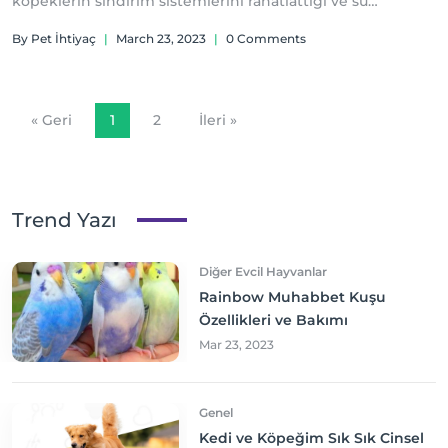
köpeklerin sindirim sistemlerini rahatlattığı ve su
ihtiyaçlarını belirli bir ölçüde karşıladığı için gereklidir.
By Pet İhtiyaç
|
March 23, 2023
|
0 Comments
« Geri
1
2
İleri »
Trend Yazı
Diğer Evcil Hayvanlar
Rainbow Muhabbet Kuşu
Özellikleri ve Bakımı
Mar 23, 2023
Genel
Kedi ve Köpeğim Sık Sık Cinsel