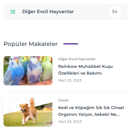
Diğer Evcil Hayvanlar
34
Popüler Makaleler
Diğer Evcil Hayvanlar
Rainbow Muhabbet Kuşu
Özellikleri ve Bakımı
Mart 23, 2023
Genel
Kedi ve Köpeğim Sık Sık Cinsel
Organını Yalıyor, Sebebi Ne
Olabilir? Neler yapmalıyım?
Mart 23, 2023