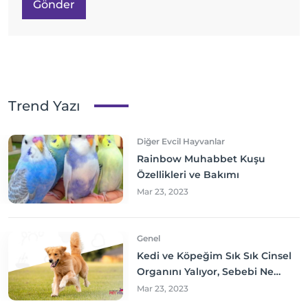
Gönder
Trend Yazı
Diğer Evcil Hayvanlar
Rainbow Muhabbet Kuşu
Özellikleri ve Bakımı
Mar 23, 2023
Genel
Kedi ve Köpeğim Sık Sık Cinsel
Organını Yalıyor, Sebebi Ne
Olabilir? Neler yapmalıyım?
Mar 23, 2023