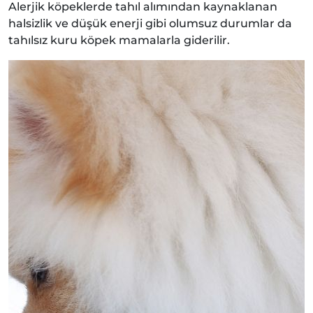
Alerjik köpeklerde tahıl alımından kaynaklanan
halsizlik ve düşük enerji gibi olumsuz durumlar da
tahılsız kuru köpek mamalarla giderilir.