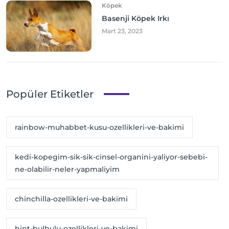
Köpek
Basenji Köpek Irkı
Mart 23, 2023
Popüler Etiketler
rainbow-muhabbet-kusu-ozellikleri-ve-bakimi
kedi-kopegim-sik-sik-cinsel-organini-yaliyor-sebebi-
ne-olabilir-neler-yapmaliyim
chinchilla-ozellikleri-ve-bakimi
hint-bulbulu-ozellikleri-ve-bakimi