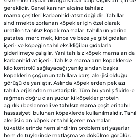
sistemine faydalı olduğu kadar kalp sağlıkları için de
gereklidir. Genel kanının aksine
tahılsız
mama
çeşitleri karbonhidratsız değildir. Tahılları
sindirmekte zorlanan köpekler için özel olarak
üretilen tahılsız köpek mamaları tahılların yerine
patates, mercimek, kinoa ve bezelye gibi gıdaları
içerir ve köpeğin tahıl eksikliği bu gıdalarla
giderilmeye çalışılır. Yani tahılsız köpek mamaları da
karbonhidrat içerir. Tahılsız mamaların köpeklerde
kilo kontrolü sağlayacağı yanılgısından başka
köpeklerin çoğunun tahıllara karşı alerjisi olduğu
görüşü de yanlıştır. Aslında köpeklerden pek azı
tahıl alerjisinden mustariptir. Tüm bu yanlış fikirlere
rağmen doğru olan şudur ki köpekler protein
ağırlıklı beslenmeli ve
tahılsız mama
çeşitleri tahıl
hassasiyeti bulunan köpeklerde kullanılmalıdır. Tahıl
alerjisi olan köpekler tahıl içeren mamaları
tükettiklerinde hem sindirim problemleri yaşarlar
hem de tüylerinde matlaşma ve dökülme görülür.