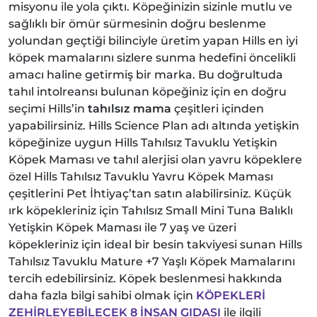
misyonu ile yola çıktı. Köpeğinizin sizinle mutlu ve
sağlıklı bir ömür sürmesinin doğru beslenme
yolundan geçtiği bilinciyle üretim yapan Hills en iyi
köpek mamalarını sizlere sunma hedefini öncelikli
amacı haline getirmiş bir marka. Bu doğrultuda
tahıl intolreansı bulunan köpeğiniz için en doğru
seçimi Hills’in
tahılsız mama
çeşitleri içinden
yapabilirsiniz. Hills Science Plan adı altında yetişkin
köpeğinize uygun Hills Tahılsız Tavuklu Yetişkin
Köpek Maması ve tahıl alerjisi olan yavru köpeklere
özel Hills Tahılsız Tavuklu Yavru Köpek Maması
çeşitlerini Pet İhtiyaç’tan satın alabilirsiniz. Küçük
ırk köpekleriniz için Tahılsız Small Mini Tuna Balıklı
Yetişkin Köpek Maması ile 7 yaş ve üzeri
köpekleriniz için ideal bir besin takviyesi sunan Hills
Tahılsız Tavuklu Mature +7 Yaşlı Köpek Mamalarını
tercih edebilirsiniz. Köpek beslenmesi hakkında
daha fazla bilgi sahibi olmak için
KÖPEKLERİ
ZEHİRLEYEBİLECEK 8 İNSAN GIDASI
ile ilgili