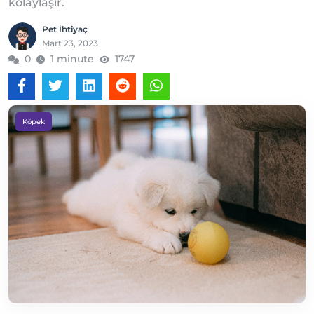
kolaylaşır.
Pet İhtiyaç
Mart 23, 2023
0
1 minute
1747
Köpek