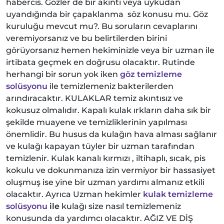
habercis. Gözler de bir akıntı veya uykudan
uyandığında bir çapaklanma söz konusu mu. Göz
kuruluğu mevcut mu?. Bu soruların cevaplarını
veremiyorsanız ve bu belirtilerden birini
görüyorsanız hemen hekiminizle veya bir uzman ile
irtibata geçmek en doğrusu olacaktır. Rutinde
herhangi bir sorun yok iken
göz temizleme
solüsyonu
ile temizlemeniz bakterilerden
arındıracaktır. KULAKLAR temiz akıntısız ve
kokusuz olmalıdır. Kapalı kulak ırkların daha sık bir
şekilde muayene ve temizliklerinin yapılması
önemlidir. Bu husus da kulağın hava alması sağlanır
ve kulağı kapayan tüyler bir uzman tarafından
temizlenir. Kulak kanalı kırmızı , iltihaplı, sıcak, pis
kokulu ve dokunmanıza izin vermiyor bir hassasiyet
oluşmuş ise yine bir uzman yardımı almanız etkili
olacaktır. Ayrıca Uzman hekimler
kulak temizleme
solüsyonu
ile
kulağı size nasıl temizlemeniz
konusunda da yardımcı olacaktır. AĞIZ VE DİŞ