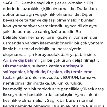
SAĞLIĞI , Pembe sağlıklı diş etleri olmalıdır. Diş
etlerinde kızarıklık , şişlik olmamalıdır. Dudaklara
dokununca ağrı ve şişkinlik olmamalıdır. Dişler
beyaz leke tartar ve diş taşı olmamalıdır bunlar
kokuya sebebiyet vermektedir. Ayrıca dil de aynı
şekilde pembe ve canlı gözükmelidir. Bu
belirtilerden herhangi birini gözlemliyor iseniz bir
uzmandan yardım istemeniz önerilir bir çok yöntem
ile siz bile tedavi edebilir, bu hassasiyetin
oluşmaması için koruyuculuk dahi yapabilirsiniz
.
Ağız ve diş bakımı
için bir çok ürün geliştirilmiştir.
Diş macunları
, sularına katılan
antiseptik
solüsyonlar
,
köpek dış fırçaları
,
diş temizleme
tozları
gibi ürünler mevcuttur. BURUN, temiz ve
nemli olmalıdır mutlaka. Burun kuruluğu
istemediğimiz bir tablodur ve genellikle yüksek ateş
ile seyreden hastalıklarda karşılaşılır. Ayrıca akıntı
kesinlikle olmamalıdır. Sağlık bir burun normal
kendi neminde olmalıdır. Burun akıntısı ve kuruluğu