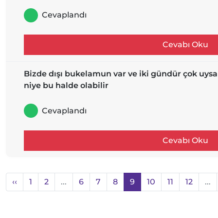
Cevaplandı
Cevabı Oku
Bizde dışı bukelamun var ve iki gündür çok uysal
niye bu halde olabilir
Cevaplandı
Cevabı Oku
‹‹
1
2
...
6
7
8
9
10
11
12
...