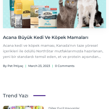
Acana Büyük Kedi Ve Köpek Mamaları
Acana kedi ve köpek maması, Kanada'nın taze yöresel
içerikleri ile ödüllü NorthStar mutfaklarımızda hazırlanan,
yeni bir standardı temsil eden, et ve protein açısından
zengin, bildiğimiz tanıdığımız insanlar tarafından
By Pet İhtiyaç
|
March 23, 2023
|
0 Comments
yetiştirilen veya yakalanan, her gün mutfaklarımıza taze
olarak getirilen etler, kümes hayvanları, yumurta ve
balıklar kullanılarak hazırlanmaktadır.
Trend Yazı
Diğer Evcil Hayvanlar