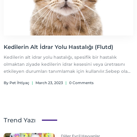
Kedilerin Alt İdrar Yolu Hastalığı (Flutd)
Kedilerin alt idrar yolu hastalığı, spesifik bir hastalık
olmaktan ziyade kedilerin idrar kesesini veya üretrasını
etkileyen durumları tanımlamak için kullanılır.Sebep olan
faktörlerin klinik belirtileri çok benzerdir ve ileri
By Pet İhtiyaç
|
March 23, 2023
|
0 Comments
diagnostik tetkikler yapmadan tam olarak altında yatan
sebebi bulmak bir hayli zordur.
Trend Yazı
Diğer Evcil Hayvanlar