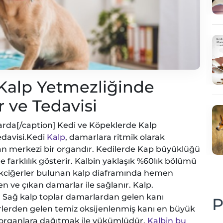
Kalp Yetmezliğinde
 ve Tedavisi
arda[/caption] Kedi ve Köpeklerde Kalp
davisi.Kedi
Kalp
, damarlara ritmik olarak
n merkezi bir organdır. Kedilerde Kap büyüklüğü
 farklılık gösterir. Kalbin yaklaşık %60lık bölümü
kciğerler bulunan kalp diaframında hemen
n ve çıkan damarlar ile sağlanır. Kalp.
. Sağ kalp toplar damarlardan gelen kanı
P
rlerden gelen temiz oksijenlenmiş kanı en büyük
 organlara dağıtmak ile yükümlüdür.
Kalbin bu