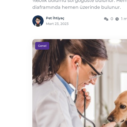
%60lık bölümü sol göğüste bulunur. Hem
diaframında hemen üzerinde bulunur.
Pet İhtiyaç
0
1 
Mart 23, 2023
Genel