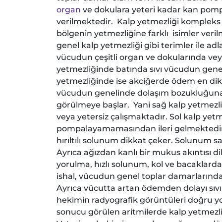
organ
ve dokulara yeteri kadar kan pom
verilmektedir. Kalp yetmezliği kompleks
bölgenin yetmezliğine farklı isimler verilm
genel kalp yetmezliği gibi terimler ile adl
vücudun çeşitli organ ve dokularında ve
yetmezliğinde batında sıvı vücudun genel 
yetmezliğinde ise akciğerde ödem en d
vücudun genelinde dolaşım bozukluğuna n
görülmeye başlar. Yani sağ kalp yetmezli
veya yetersiz çalışmaktadır. Sol kalp yet
pompalayamamasından ileri gelmektedir.
hırıltılı solunum dikkat çeker. Solunum sa
Ayrıca ağızdan kanlı bir mukus akıntısı 
yorulma, hızlı solunum, kol ve bacaklar
ishal, vücudun genel toplar damarlarınd
Ayrıca vücutta artan ödemden dolayı sıvı
hekimin radyografik görüntüleri doğru y
sonucu görülen aritmilerde kalp yetmezli