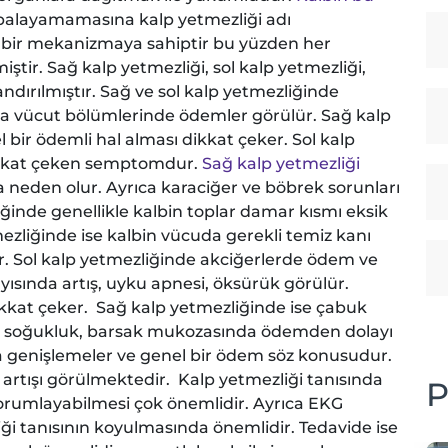
palayamamasına kalp yetmezliği adı
 bir mekanizmaya sahiptir bu yüzden her
iştir. Sağ kalp yetmezliği, sol kalp yetmezliği,
andırılmıştır. Sağ ve sol kalp yetmezliğinde
ya vücut bölümlerinde ödemler görülür. Sağ kalp
bir ödemli hal alması dikkat çeker. Sol kalp
ikkat çeken semptomdur.
Sağ kalp yetmezliği
eden olur. Ayrıca karaciğer ve böbrek sorunları
ğinde genellikle kalbin toplar damar kısmı eksik
mezliğinde ise kalbin vücuda gerekli temiz kanı
 Sol kalp yetmezliğinde akciğerlerde ödem ve
yısında artış, uyku apnesi, öksürük görülür.
dikkat çeker. Sağ kalp yetmezliğinde ise çabuk
da soğukluk, barsak mukozasında ödemden dolayı
a genişlemeler ve genel bir ödem söz konusudur.
 artışı görülmektedir. Kalp yetmezliği tanısında
P
orumlayabilmesi çok önemlidir. Ayrıca EKG
ği tanısının koyulmasında önemlidir. Tedavide ise