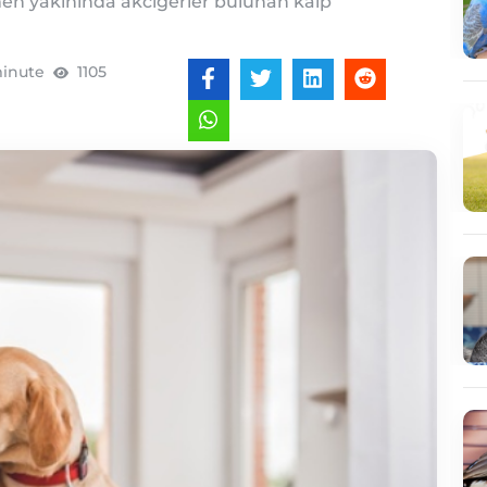
en yakınında akciğerler bulunan kalp
minute
1105