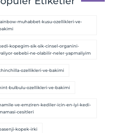
opüler Etiketler
rainbow-muhabbet-kusu-ozellikleri-ve-
bakimi
kedi-kopegim-sik-sik-cinsel-organini-
yaliyor-sebebi-ne-olabilir-neler-yapmaliyim
chinchilla-ozellikleri-ve-bakimi
hint-bulbulu-ozellikleri-ve-bakimi
hamile-ve-emziren-kediler-icin-en-iyi-kedi-
mamasi-cesitleri
basenji-kopek-irki