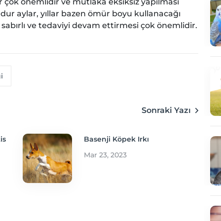
 çok önemlidir ve mutlaka eksiksiz yapılması
undur aylar, yıllar bazen ömür boyu kullanacağı
n sabırlı ve tedaviyi devam ettirmesi çok önemlidir.
i
Sonraki Yazı
is
Basenji Köpek Irkı
Mar 23, 2023