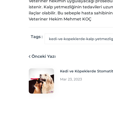
Veteriner hekimin uygulayacağı prosedür
istenir. Kalp yetmezliğinin tedavileri uz
ilaçlar olabilir. Bu sebeple hasta sahibini
Veteriner Hekim Mehmet KOÇ
Tags :
kedi-ve-kopeklerde-kalp-yetmezlig
Önceki Yazı
Kedi ve Köpeklerde Stomatit
Mar 23, 2023