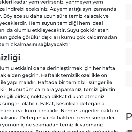
ecekleri kadar yem verirseniz, yenmeyen yem
za indirebileceksiniz. Az yem artığı aynı zamanda
. Böylece su daha uzun süre temiz kalacak ve
iyeceklerdir. Hem suyun temizliği hem ideal
nı da olumlu etkileyecektir. Suyu çok kirleten
r gün gözle görülür dışkıları kumu çok kaldırmadan
a temiz kalmasını sağlayacaktır.
zliği
umlu etkisini daha derinleştirmek için her hafta
k elden geçirin. Haftalık temizlik özellikle ön
e yapılmalıdır. Haftada bir temiz bir sünger ile
kir. Bunu tüm camlara yaparsanız, temizliğinizin
e ilgili birkaç noktaya dikkat dikkat etmeniz
 süngeri olabilir. Fakat, kesinlikle deterjanla
ılmamalı ve kuru olmalıdır. Nemli süngerler bakteri
P
lısınız. Deterjan ya da bakteri içeren süngerler
 akvaryumun içine sokmadan temizlik yapmanız
 daha uygundur. Bu yüzden dışarıdan da müdahale