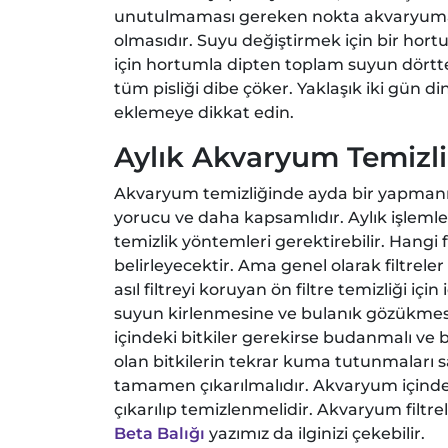
unutulmaması gereken nokta akvaryuma e
olmasıdır. Suyu değiştirmek için bir hor
için hortumla dipten toplam suyun dörtt
tüm pisliği dibe çöker. Yaklaşık iki gün di
eklemeye dikkat edin.
Aylık Akvaryum Temizli
Akvaryum temizliğinde ayda bir yapmanız
yorucu ve daha kapsamlıdır. Aylık işlemlerden
temizlik yöntemleri gerektirebilir. Hangi f
belirleyecektir. Ama genel olarak filtrele
asıl filtreyi koruyan ön filtre temizliği i
suyun kirlenmesine ve bulanık gözükmesi
içindeki bitkiler gerekirse budanmalı ve 
olan bitkilerin tekrar kuma tutunmaları
tamamen çıkarılmalıdır. Akvaryum içinde
çıkarılıp temizlenmelidir. Akvaryum filtrel
Beta Balığı
yazımız da ilginizi çekebilir.