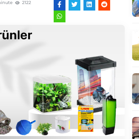
minute
2122