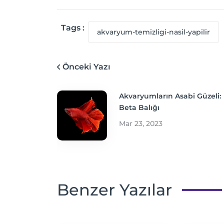
Tags :
akvaryum-temizligi-nasil-yapilir
Önceki Yazı
Akvaryumların Asabi Güzeli:
Beta Balığı
Mar 23, 2023
Benzer Yazılar