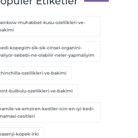
opüler Etiketler
rainbow-muhabbet-kusu-ozellikleri-ve-
bakimi
kedi-kopegim-sik-sik-cinsel-organini-
yaliyor-sebebi-ne-olabilir-neler-yapmaliyim
chinchilla-ozellikleri-ve-bakimi
hint-bulbulu-ozellikleri-ve-bakimi
hamile-ve-emziren-kediler-icin-en-iyi-kedi-
mamasi-cesitleri
basenji-kopek-irki