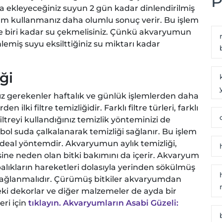
P
kleyeceğiniz suyun 2 gün kadar dinlendirilmiş
tum kullanmanız daha olumlu sonuç verir. Bu işlem
e biri kadar su çekmelisiniz. Çünkü akvaryumun
nlemiş suyu eksilttiğiniz su miktarı kadar
ği
 gerekenler haftalık ve günlük işlemlerden daha
 ilki filtre temizliğidir. Farklı filtre türleri, farklı
iltreyi kullandığınız temizlik yönteminizi de
r bol suda çalkalanarak temizliği sağlanır. Bu işlem
çin ideal yöntemdir. Akvaryumun aylık temizliği,
ne neden olan bitki bakımını da içerir. Akvaryum
balıkların hareketleri dolasıyla yerinden sökülmüş
 sağlanmalıdır. Çürümüş bitkiler akvaryumdan
ki dekorlar ve diğer malzemeler de ayda bir
eri için
tıklayın.
Akvaryumların Asabi Güzeli: