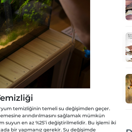
emizliği
aryum temizliğinin temeli su değişimden geçer.
inlemesine arındırılmasını sağlamak mümkün
 suyun en az %25’i değiştirilmelidir. Bu işlemi iki
tada bir yapmanız gerekir. Su değişimde