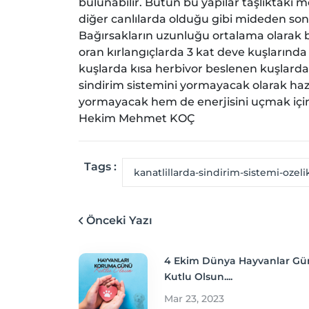
bulunabilir. Bütün bu yapılar taşlıktaki 
diğer canlılarda olduğu gibi mideden sonr
Bağırsakların uzunluğu ortalama olarak 
oran kırlangıçlarda 3 kat deve kuşlarında 
kuşlarda kısa herbivor beslenen kuşlarda
sindirim sistemini yormayacak olarak ha
yormayacak hem de enerjisini uçmak için
Hekim Mehmet KOÇ
Tags :
kanatlillarda-sindirim-sistemi-ozelik
Önceki Yazı
4 Ekim Dünya Hayvanlar G
Kutlu Olsun....
Mar 23, 2023