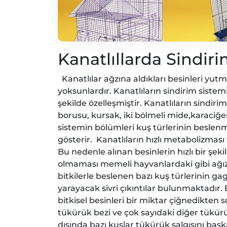
Kanatlıllarda Sindiri
Kanatlılar ağzına aldıkları besinleri y
yoksunlardır. Kanatlıların sindirim sist
şekilde özelleşmiştir. Kanatlıların sindir
borusu, kursak, iki bölmeli mide,karaciğe
sistemin bölümleri kuş türlerinin beslenme
gösterir. Kanatlıların hızlı metabolizmas
Bu nedenle alınan besinlerin hızlı bir şeki
olmaması memeli hayvanlardaki gibi ağızd
bitkilerle beslenen bazı kuş türlerinin ga
yarayacak sivri çıkıntılar bulunmaktadır.
bitkisel besinleri bir miktar çiğnedikten 
tükürük bezi ve çok sayıdaki diğer tükür
dışında bazı kuşlar tükürük salgısını başk