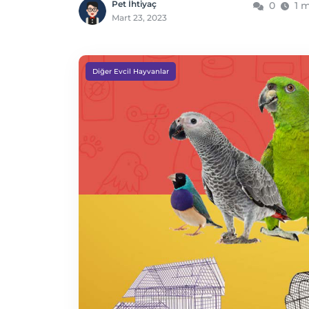
Pet İhtiyaç
0
1 
Mart 23, 2023
Diğer Evcil Hayvanlar