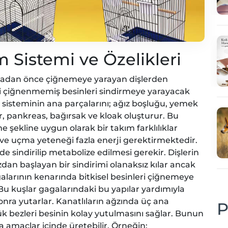
m Sistemi ve Özelikleri
utmadan önce çiğnemeye yarayan dişlerden
emi çiğnenmemiş besinleri sindirmeye yarayacak
im sisteminin ana parçalarını; ağız boşluğu, yemek
r, pankreas, bağırsak ve kloak oluşturur. Bu
 şekline uygun olarak bir takım farklılıklar
ı ve uçma yeteneği fazla enerji gerektirmektedir.
lde sindirilip metabolize edilmesi gerekir. Dişlerin
an başlayan bir sindirimi olanaksız kılar ancak
galarının kenarında bitkisel besinleri çiğnemeye
 Bu kuşlar gagalarındaki bu yapılar yardımıyla
sonra yutarlar. Kanatlıların ağzında üç ana
P
ük bezleri besinin kolay yutulmasını sağlar. Bunun
a amaçlar içinde üretebilir. Örneğin;