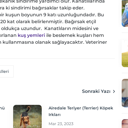
mekanik sindirime yardımcı olur. Kanatlılarında
a ki sindirimi bağırsaklar takip eder.
bir kuşun boyunun 9 katı uzunluğundadır. Bu
20 kat olarak belirlenmiştir. Bağırsak etçil
 oldukça uzundur. Kanatlıların midesini ve
zırlanan
kuş yemleri
ile beslemek kuşları hem
 kullanmasına olanak sağlayacaktır. Veteriner
lleri
Sonraki Yazı
ünü
Airedale Teriyer (Terrier) Köpek
Irkları
Mar 23, 2023