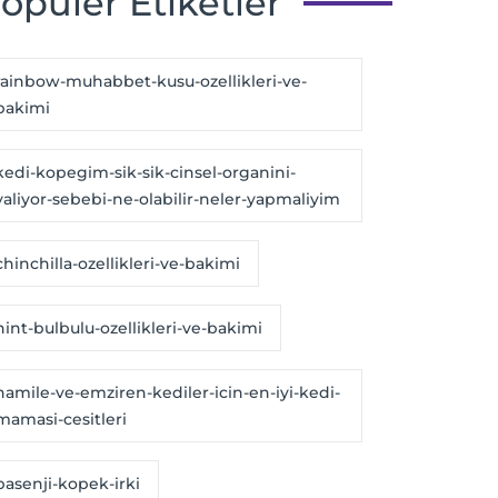
opüler Etiketler
rainbow-muhabbet-kusu-ozellikleri-ve-
bakimi
kedi-kopegim-sik-sik-cinsel-organini-
yaliyor-sebebi-ne-olabilir-neler-yapmaliyim
chinchilla-ozellikleri-ve-bakimi
hint-bulbulu-ozellikleri-ve-bakimi
hamile-ve-emziren-kediler-icin-en-iyi-kedi-
mamasi-cesitleri
basenji-kopek-irki