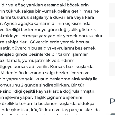
dir ve ağaç yarıkları arasındaki böceklerin
ın tükrük salgısı bir yumak geline getirilmesine
larını tükürük salgılarıyla duvarlara veya kara
ar. Ayrıca ağaçkakanların dilinin uç kısmında
kli ve özelliği beslenmeye göre değişiklik gösterir.
ni mideye iletmeye yarayan bir yemek borusu olur
lere sahiptirler. Güvercinlerde yemek borusu
üretir, güvercin bu salgıyı yavrularını beslemek
genişlediğinde besinlerde bir takım işlemler
azırlamak, yumuşatmak ve sindirimi
lgeye kursak adı verilir. Kursak bazı kuşlarda
r. Midenin ön kısmında salgı bezleri içeren ve
in yapısı ve şekli kuşun beslenme alışkanlığı ile
ğır omurunu 2 günde sindirebilirken. Bir tür
sindirdiği çeşitli kaynaklarda doğrulanmıştır.
in işlevini yapar. Taşlık çiğneme işlemini
P
e özellikle tohumla beslenen kuşlarda oldukça
linde çıkıntılar, küçük kum ve taş parçacıkları da