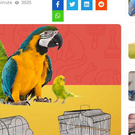
minute
3925