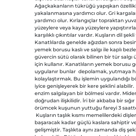
Ağaçkakanların tükrüğü yapışkan özellikli
yakalanmasına yardımcı olur. Gri kargalar
yardımcı olur. Kırlangıçlar topraktan yuva
yüzeylere veya kaya yüzeylere yapıştırırl
karşılıklı çıkıntılar vardır. Kuşların dil şe
Kanatlılarda genelde ağızdan sonra besi
yemek borusu kaslı ve salgı ile kaplı bez
güvercin sütü olarak bilinen bir tür salgı 
için kullanır. Kanatlıların yemek borusu 
uygulanır bunlar depolamak, yutmaya h
kolaylaştırmak. Bu işlemin uygulandığı bö
iyice genişleyerek bir kere şeklini alabili
enzim salgılayan bir bölmesi vardır. Miden
doğrudan ilişkilidir. İri bir akbaba bir sı
örümcek kuşunun yuttuğu fareyi 3 saatte 
Kuşların taşlık kısmı memelilerdeki dişler
başaracak kadar güçlü kaslara sahiptir v
gelişmiştir. Taşlıkta aynı zamanda diş şek