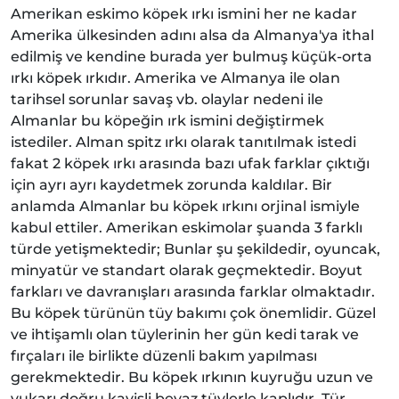
Amerikan eskimo köpek ırkı ismini her ne kadar
Amerika ülkesinden adını alsa da Almanya'ya ithal
edilmiş ve kendine burada yer bulmuş küçük-orta
ırkı köpek ırkıdır. Amerika ve Almanya ile olan
tarihsel sorunlar savaş vb. olaylar nedeni ile
Almanlar bu köpeğin ırk ismini değiştirmek
istediler. Alman spitz ırkı olarak tanıtılmak istedi
fakat 2 köpek ırkı arasında bazı ufak farklar çıktığı
için ayrı ayrı kaydetmek zorunda kaldılar. Bir
anlamda Almanlar bu köpek ırkını orjinal ismiyle
kabul ettiler. Amerikan eskimolar şuanda 3 farklı
türde yetişmektedir; Bunlar şu şekildedir, oyuncak,
minyatür ve standart olarak geçmektedir. Boyut
farkları ve davranışları arasında farklar olmaktadır.
Bu köpek türünün tüy bakımı çok önemlidir. Güzel
ve ihtişamlı olan tüylerinin her gün kedi tarak ve
fırçaları ile birlikte düzenli bakım yapılması
gerekmektedir. Bu köpek ırkının kuyruğu uzun ve
yukarı doğru kavisli beyaz tüylerle kaplıdır. Tür