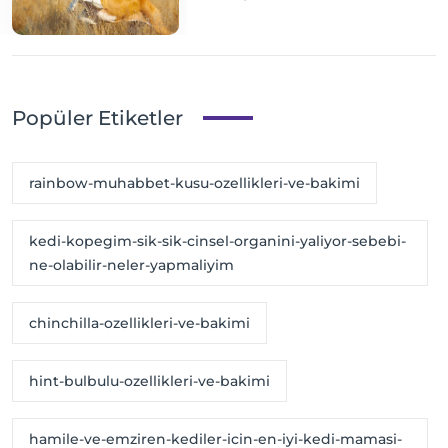
Popüler Etiketler
rainbow-muhabbet-kusu-ozellikleri-ve-bakimi
kedi-kopegim-sik-sik-cinsel-organini-yaliyor-sebebi-
ne-olabilir-neler-yapmaliyim
chinchilla-ozellikleri-ve-bakimi
hint-bulbulu-ozellikleri-ve-bakimi
hamile-ve-emziren-kediler-icin-en-iyi-kedi-mamasi-