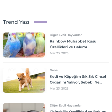
Trend Yazı
Diğer Evcil Hayvanlar
Rainbow Muhabbet Kuşu
Özellikleri ve Bakımı
Mar 23, 2023
Genel
Kedi ve Köpeğim Sık Sık Cinsel
Organını Yalıyor, Sebebi Ne
Olabilir? Neler yapmalıyım?
Mar 23, 2023
Diğer Evcil Hayvanlar
Chinchilla Özellikleri ve Bakımı