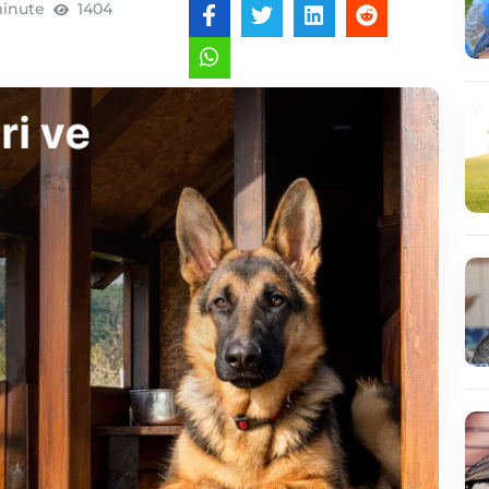
minute
1404