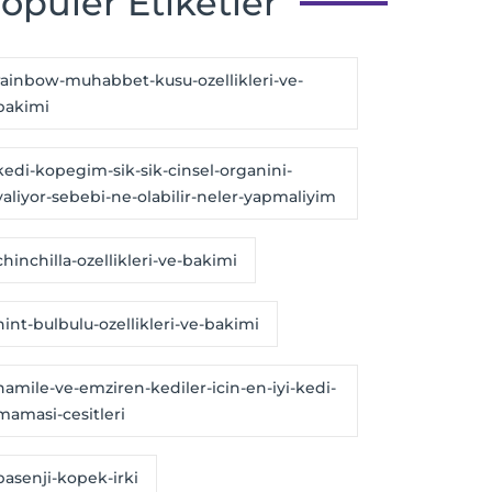
opüler Etiketler
rainbow-muhabbet-kusu-ozellikleri-ve-
bakimi
kedi-kopegim-sik-sik-cinsel-organini-
yaliyor-sebebi-ne-olabilir-neler-yapmaliyim
chinchilla-ozellikleri-ve-bakimi
hint-bulbulu-ozellikleri-ve-bakimi
hamile-ve-emziren-kediler-icin-en-iyi-kedi-
mamasi-cesitleri
basenji-kopek-irki