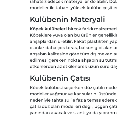
rahatsız edecek materyaller dolabilir. Dol
modeller ile tabanı yüksek kulübe çeşitle
Kulübenin Materyali
Köpek kulübeleri
birçok farklı malzemede
Köpeklere yuva olan bu ürünler genellik
ahşaplardan üretilir. Fakat plastikten yap
olanlar daha çok teras, balkon gibi alanl
ahşabın kalitesine göre tüm dış mekanlara
edilmesi gereken nokta ahşabın su tutmam
etkenlerden az etkilenerek uzun süre d
Kulübenin Çatısı
Köpek kulübesi seçerken düz çatılı model
modeller yağmur ve kar sularını üstünde bir
nedeniyle tahta su ile fazla temas ederek
çatısı düz olan modelleri değil, üçgen çatıl
yanından akacak ve sızıntı ya da yıpran