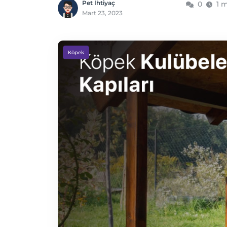
Pet İhtiyaç
0
1 
Mart 23, 2023
Köpek