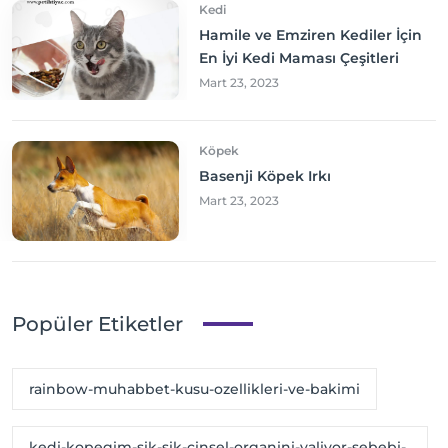
Kedi
Hamile ve Emziren Kediler İçin
En İyi Kedi Maması Çeşitleri
Mart 23, 2023
Köpek
Basenji Köpek Irkı
Mart 23, 2023
Popüler Etiketler
rainbow-muhabbet-kusu-ozellikleri-ve-bakimi
kedi-kopegim-sik-sik-cinsel-organini-yaliyor-sebebi-