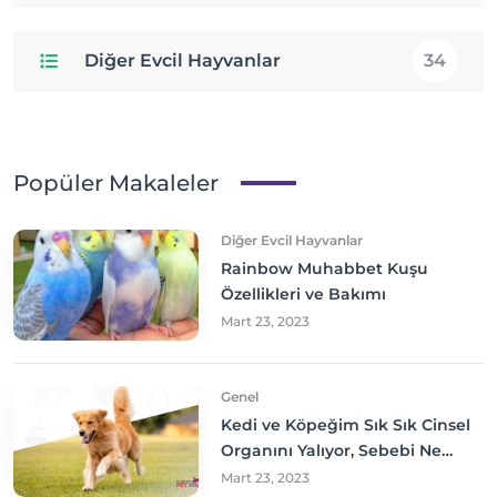
Diğer Evcil Hayvanlar
34
Popüler Makaleler
Diğer Evcil Hayvanlar
Rainbow Muhabbet Kuşu
Özellikleri ve Bakımı
Mart 23, 2023
Genel
Kedi ve Köpeğim Sık Sık Cinsel
Organını Yalıyor, Sebebi Ne
Olabilir? Neler yapmalıyım?
Mart 23, 2023