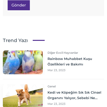
Gönder
Trend Yazı
Diğer Evcil Hayvanlar
Rainbow Muhabbet Kuşu
Özellikleri ve Bakımı
Mar 23, 2023
Genel
Kedi ve Köpeğim Sık Sık Cinsel
Organını Yalıyor, Sebebi Ne
Olabilir? Neler yapmalıyım?
Mar 23, 2023